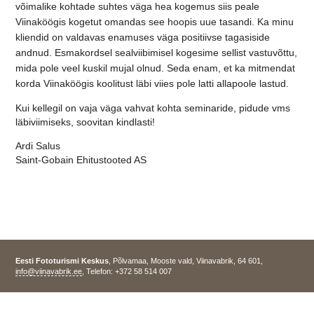
võimalike kohtade suhtes väga hea kogemus siis peale
Viinaköögis kogetut omandas see hoopis uue tasandi. Ka minu
kliendid on valdavas enamuses väga positiivse tagasiside
andnud. Esmakordsel sealviibimisel kogesime sellist vastuvõttu,
mida pole veel kuskil mujal olnud. Seda enam, et ka mitmendat
korda Viinaköögis koolitust läbi viies pole latti allapoole lastud.
Kui kellegil on vaja väga vahvat kohta seminaride, pidude vms
läbiviimiseks, soovitan kindlasti!
Ardi Salus
Saint-Gobain Ehitustooted AS
Eesti Fototurismi Keskus
, Põlvamaa, Mooste vald, Viinavabrik, 64 601,
info@viinavabrik.ee
, Telefon: +372 58 514 007