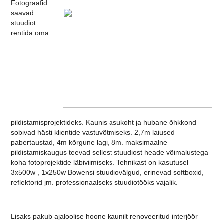
Fotograafid
saavad
stuudiot
rentida oma
pildistamisprojektideks. Kaunis asukoht ja hubane õhkkond
sobivad hästi klientide vastuvõtmiseks. 2,7m laiused
pabertaustad, 4m kõrgune lagi, 8m. maksimaalne
pildistamiskaugus teevad sellest stuudiost heade võimalustega
koha fotoprojektide läbiviimiseks. Tehnikast on kasutusel
3x500w , 1x250w Bowensi stuudiovälgud, erinevad softboxid,
reflektorid jm. professionaalseks stuudiotööks vajalik.
Lisaks pakub ajaloolise hoone kaunilt renoveeritud interjöör